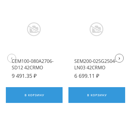
‹
›
CEM100-080A2706-
SEM200-025G2504-
SD12 42CRMO
LN03 42CRMO
Корпус фрезы
Корпус фрезы
9 491.35 ₽
6 699.11 ₽
Hadsto
Hadsto
В КОРЗИНУ
В КОРЗИНУ