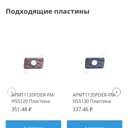
Подходящие пластины
‹
›
APMT1135PDER-FM-
APMT1135PDER-FM-
HS5120 Пластина
HS5130 Пластина
твердосплавная
твердосплавная
351.48 ₽
337.46 ₽
Hadsto
Hadsto