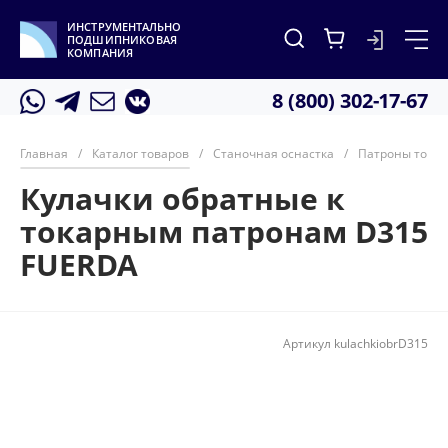
ИНСТРУМЕНТАЛЬНО
ПОДШИПНИКОВАЯ
КОМПАНИЯ
8 (800) 302-17-67
Главная
/
Каталог товаров
/
Станочная оснастка
/
Патроны тока
Кулачки обратные к
токарным патронам D315
FUERDA
Артикул
kulachkiobrD315