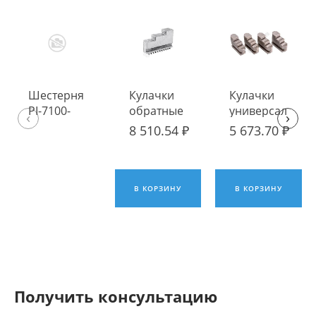
Шестерня
Кулачки
Кулачки
PI-7100-
обратные
универсальные
‹
›
250
к
к токарным
8 510.54 ₽
5 673.70 ₽
FUERDA
токарным
патронам K72-
патронам
125 FUERDA
DK11,
GK11-200
В КОРЗИНУ
В КОРЗИНУ
FUERDA
Получить консультацию