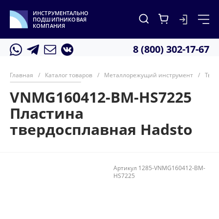
ИНСТРУМЕНТАЛЬНО
ПОДШИПНИКОВАЯ
КОМПАНИЯ
8 (800) 302-17-67
Главная
/
Каталог товаров
/
Металлорежущий инструмент
/
Твер
VNMG160412-BM-HS7225
Пластина
твердосплавная Hadsto
Артикул
1285-VNMG160412-BM-
HS7225