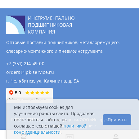
ИНСТРУМЕНТАЛЬНО
ПОДШИПНИКОВАЯ
КОМПАНИЯ
Оптовые поставки подшипников, металлорежущего,
слесарно-монтажного и пневмоинструмента
+7 (351) 214-49-00
orders@ipk-service.ru
г. Челябинск, ул. Калинина, д. 5А
Мы используем cookies для
улучшения работы сайта. Продолжая
© 2007 - 2026 Все права защищены. ООО «Инструментально-
пользоваться сайтом, вы
Принять
Подшипниковая компания».
соглашаетесь с нашей
политикой
Информация на сайте не является публичной
конфиденциальности
.
офертой.
Политика конфиденциальности