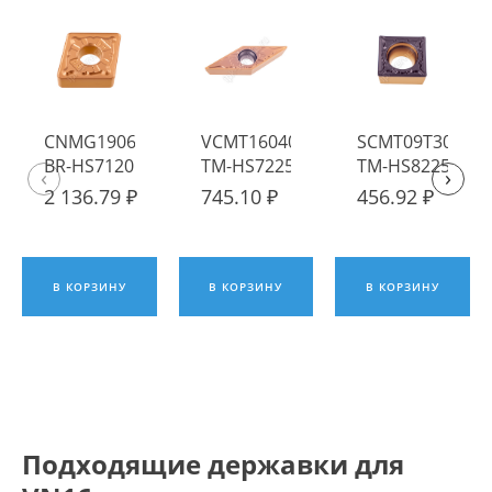
CNMG190616-
VCMT160404-
SCMT09T304-
BR-HS7120
TM-HS7225
TM-HS8225
‹
›
Пластина
Пластина
Пластина
2 136.79 ₽
745.10 ₽
456.92 ₽
твердосплавная
твердосплавная
твердосплавна
Hadsto
Hadsto
Hadsto
В КОРЗИНУ
В КОРЗИНУ
В КОРЗИНУ
Подходящие державки для