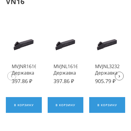
VN16
MVJNR1616H16
MVJNL1616H16
MVJNL3232P16
Державка
Державка
Державка
‹
›
токарная
токарная
токарная
397.86 ₽
397.86 ₽
905.79 ₽
наружная ИПК
наружная
наружная
ИПК
ИПК
В КОРЗИНУ
В КОРЗИНУ
В КОРЗИНУ