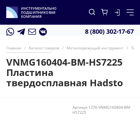
ИНСТРУМЕНТАЛЬНО
ПОДШИПНИКОВАЯ
КОМПАНИЯ
8 (800) 302-17-67
Главная
/
Каталог товаров
/
Металлорежущий инструмент
/
Твер
VNMG160404-BM-HS7225
Пластина
твердосплавная Hadsto
Артикул
1276-VNMG160404-BM-
HS7225