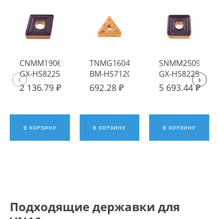
CNMM190612-
TNMG160408-
SNMM250932-
GX-HS8225
BM-HS7120
GX-HS8225
‹
›
Пластина
Пластина
Пластина
2 136.79 ₽
692.28 ₽
5 693.44 ₽
твердосплавная
твердосплавная
твердосплавна
Hadsto
Hadsto
Hadsto
В КОРЗИНУ
В КОРЗИНУ
В КОРЗИНУ
Подходящие державки для