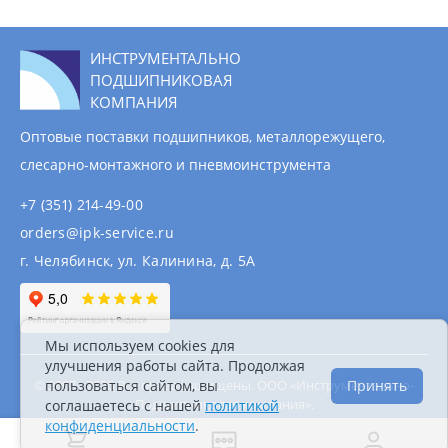
ИНСТРУМЕНТАЛЬНО
ПОДШИПНИКОВАЯ
КОМПАНИЯ
Оптовые поставки подшипников, металлорежущего,
слесарно-монтажного и пневмоинструмента
+7 (351) 214-49-00
orders@ipk-service.ru
г. Челябинск, ул. Калинина, д. 5А
Мы используем cookies для
улучшения работы сайта. Продолжая
© 2007 - 2026 Все права защищены. ООО «Инструментально-
пользоваться сайтом, вы
Принять
Подшипниковая компания».
соглашаетесь с нашей
политикой
Информация на сайте не является публичной
конфиденциальности
.
офертой.
Политика конфиденциальности