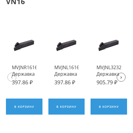
VN16
MVJNR1616H16
MVJNL1616H16
MVJNL3232P16
Державка
Державка
Державка
‹
›
токарная
токарная
токарная
397.86 ₽
397.86 ₽
905.79 ₽
наружная ИПК
наружная
наружная
ИПК
ИПК
В КОРЗИНУ
В КОРЗИНУ
В КОРЗИНУ