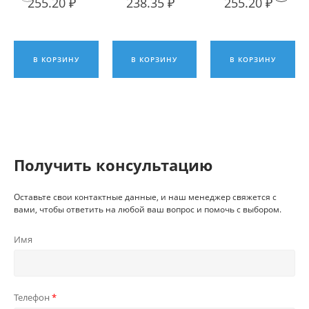
255.20 ₽
238.35 ₽
255.20 ₽
наружная
наружная
наружная
ИПК
ИПК
ИПК
В КОРЗИНУ
В КОРЗИНУ
В КОРЗИНУ
Получить консультацию
Оставьте свои контактные данные, и наш менеджер свяжется с
вами, чтобы ответить на любой ваш вопрос и помочь с выбором.
Имя
Телефон