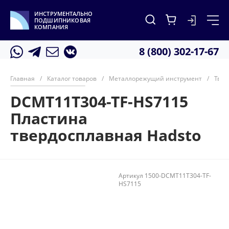
ИНСТРУМЕНТАЛЬНО
ПОДШИПНИКОВАЯ
КОМПАНИЯ
8 (800) 302-17-67
Главная
/
Каталог товаров
/
Металлорежущий инструмент
/
Твер
DCMT11T304-TF-HS7115
Пластина
твердосплавная Hadsto
Артикул
1500-DCMT11T304-TF-
HS7115