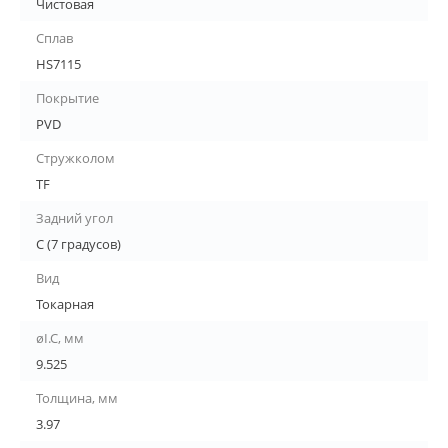
Чистовая
Сплав
HS7115
Покрытие
PVD
Стружколом
TF
Задний угол
C (7 градусов)
Вид
Токарная
øI.C, мм
9.525
Толщина, мм
3.97