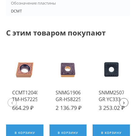
Обозначение пластины
DCMT
С этим товаром покупают
CCMT120404-
SNMG190616-
SNMM250724-
TM-HS7225
GR-HS8225
GR YC333
‹
›
Пластина
Пластина
Пластина
664.29 ₽
2 136.79 ₽
3 253.02 ₽
твердосплавная
твердосплавная
твердосплавна
Hadsto
Hadsto
ИПК
В КОРЗИНУ
В КОРЗИНУ
В КОРЗИНУ