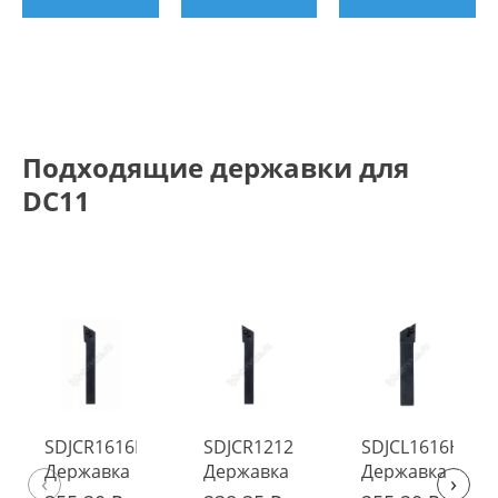
Подходящие державки для
DC11
SDJCR1616H11
SDJCR1212H11
SDJCL1616H11
Державка
Державка
Державка
‹
›
токарная
токарная
токарная