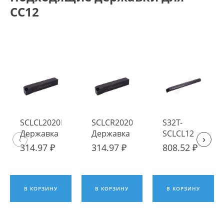
CC12
SCLCL2020K12
SCLCR2020K12
S32T-
Державка
Державка
SCLCL12
‹
›
токарная
токарная
Державка
314.97 ₽
314.97 ₽
808.52 ₽
наружная
наружная
токарная
ИПК
ИПК
расточная
ИПК
В КОРЗИНУ
В КОРЗИНУ
В КОРЗИНУ