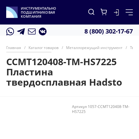
ИНСТРУМЕНТАЛЬНО
ПОДШИПНИКОВАЯ
КОМПАНИЯ
8 (800) 302-17-67
Главная
/
Каталог товаров
/
Металлорежущий инструмент
/
Твер
CCMT120408-TM-HS7225
Пластина
твердосплавная Hadsto
Артикул
1057-CCMT120408-TM-
HS7225