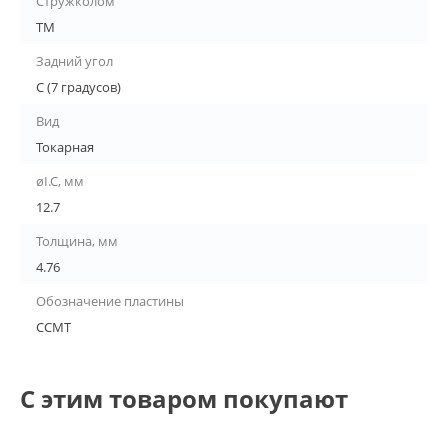
Стружколом
TM
Задний угол
C (7 градусов)
Вид
Токарная
øI.C, мм
12.7
Толщина, мм
4.76
Обозначение пластины
CCMT
С этим товаром покупают