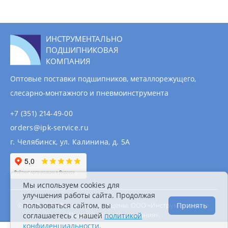
ИНСТРУМЕНТАЛЬНО
ПОДШИПНИКОВАЯ
КОМПАНИЯ
Оптовые поставки подшипников, металлорежущего,
слесарно-монтажного и пневмоинструмента
+7 (351) 214-49-00
orders@ipk-service.ru
г. Челябинск, ул. Калинина, д. 5А
Мы используем cookies для
улучшения работы сайта. Продолжая
пользоваться сайтом, вы
Принять
© 2007 - 2026 Все права защищены. ООО «Инструментально-
Подшипниковая компания».
соглашаетесь с нашей
политикой
Информация на сайте не является публичной
конфиденциальности
.