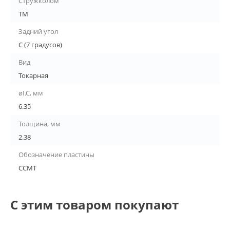
Стружколом
TM
Задний угол
C (7 градусов)
Вид
Токарная
øI.C, мм
6.35
Толщина, мм
2.38
Обозначение пластины
CCMT
С этим товаром покупают