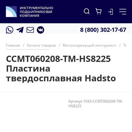
ИНСТРУМЕНТАЛЬНО
ПОДШИПНИКОВАЯ
КОМПАНИЯ
8 (800) 302-17-67
Главная
/
Каталог товаров
/
Металлорежущий инструмент
/
Твер
CCMT060208-TM-HS8225
Пластина
твердосплавная Hadsto
Артикул
1043-CCMT060208-TM-
HS8225