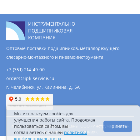
ИНСТРУМЕНТАЛЬНО
ПОДШИПНИКОВАЯ
КОМПАНИЯ
Оптовые поставки подшипников, металлорежущего,
слесарно-монтажного и пневмоинструмента
+7 (351) 214-49-00
orders@ipk-service.ru
г. Челябинск, ул. Калинина, д. 5А
Мы используем cookies для
улучшения работы сайта. Продолжая
пользоваться сайтом, вы
Принять
© 2007 - 2026 Все права защищены. ООО «Инструментально-
Подшипниковая компания».
соглашаетесь с нашей
политикой
Информация на сайте не является публичной
конфиденциальности
.