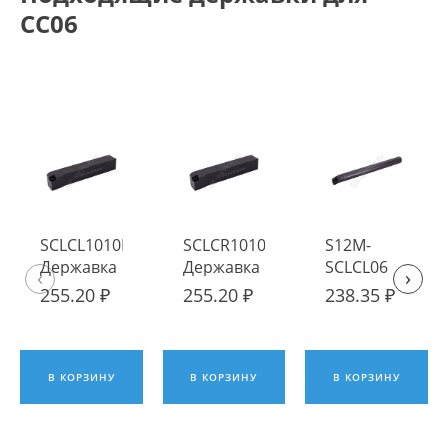
CC06
SCLCL1010H06
SCLCR1010H06
S12M-
Державка
Державка
SCLCL06
‹
›
токарная
токарная
Державка
255.20 ₽
255.20 ₽
238.35 ₽
наружная
наружная
токарная
ИПК
ИПК
расточная
ИПК
В КОРЗИНУ
В КОРЗИНУ
В КОРЗИНУ