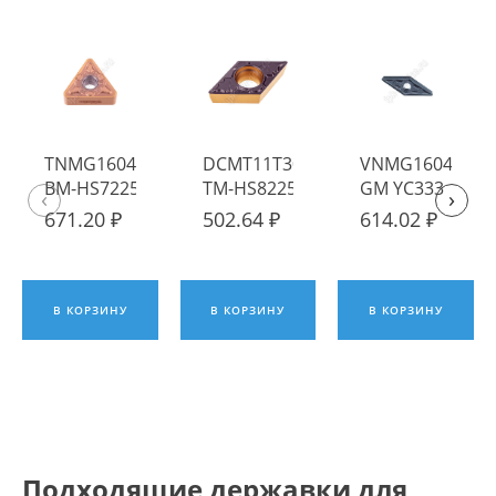
TNMG160412-
DCMT11T304-
VNMG160408-
BM-HS7225
TM-HS8225
GM YC333
‹
›
Пластина
Пластина
Пластина
671.20 ₽
502.64 ₽
614.02 ₽
твердосплавная
твердосплавная
твердосплавна
Hadsto
Hadsto
ИПК
В КОРЗИНУ
В КОРЗИНУ
В КОРЗИНУ
Подходящие державки для