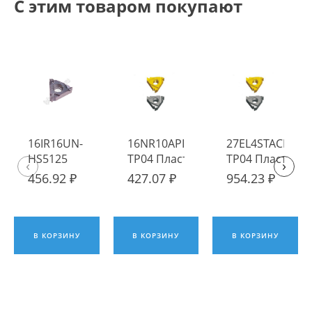
С этим товаром покупают
16IR16UN-
16NR10APIRD
27EL4STACME
HS5125
TP04 Пластина
TP04 Пластина
‹
›
Пластина
твердосплавная
твердосплавна
456.92 ₽
427.07 ₽
954.23 ₽
твердосплавная
Fengyi
Fengyi
Hadsto
В КОРЗИНУ
В КОРЗИНУ
В КОРЗИНУ