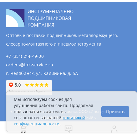
ИНСТРУМЕНТАЛЬНО
ПОДШИПНИКОВАЯ
КОМПАНИЯ
Оптовые поставки подшипников, металлорежущего,
слесарно-монтажного и пневмоинструмента
+7 (351) 214-49-00
orders@ipk-service.ru
г. Челябинск, ул. Калинина, д. 5А
Мы используем cookies для
улучшения работы сайта. Продолжая
© 2007 - 2026 Все права защищены. ООО «Инструментально-
пользоваться сайтом, вы
Принять
Подшипниковая компания».
соглашаетесь с нашей
политикой
Информация на сайте не является публичной
конфиденциальности
.
офертой.
Политика конфиденциальности