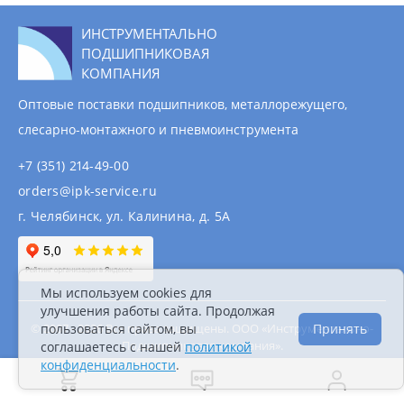
ИНСТРУМЕНТАЛЬНО
ПОДШИПНИКОВАЯ
КОМПАНИЯ
Оптовые поставки подшипников, металлорежущего,
слесарно-монтажного и пневмоинструмента
+7 (351) 214-49-00
orders@ipk-service.ru
г. Челябинск, ул. Калинина, д. 5А
Мы используем cookies для
улучшения работы сайта. Продолжая
© 2007 - 2026 Все права защищены. ООО «Инструментально-
пользоваться сайтом, вы
Принять
Подшипниковая компания».
соглашаетесь с нашей
политикой
Информация на сайте не является публичной
конфиденциальности
.
офертой.
Политика конфиденциальности