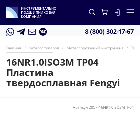
ИНСТРУМЕНТАЛЬНО
ПОДШИПНИКОВАЯ
КОМПАНИЯ
8 (800) 302-17-67
Главная
/
Каталог товаров
/
Металлорежущий инструмент
/
Твер
16NR1.0ISO3M TP04
Пластина
твердосплавная Fengyi
Артикул
2057-16NR1.0ISO3MTP04