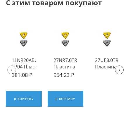
С этим товаром покупают
11NR20ABUT
27NR7.0TR TP04
27UE8.0TR TP04
TP04 Пластина
Пластина
Пластина
‹
›
твердосплавная
твердосплавная
твердосплавна
381.08 ₽
954.23 ₽
Fengyi
Fengyi
Fengyi
В КОРЗИНУ
В КОРЗИНУ