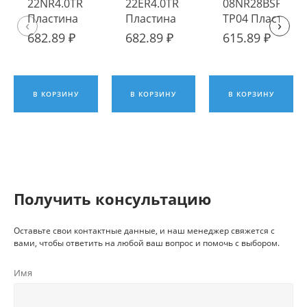
22NR4.0TR TP04
22ER4.0TR TP04
08NR28BSPT
Пластина
Пластина
TP04 Пластина
‹
›
твердосплавная
твердосплавная
твердосплавна
682.89 ₽
682.89 ₽
615.89 ₽
Fengyi
Fengyi
Fengyi
В КОРЗИНУ
В КОРЗИНУ
В КОРЗИНУ
Получить консультацию
Оставьте свои контактные данные, и наш менеджер свяжется с
вами, чтобы ответить на любой ваш вопрос и помочь с выбором.
Имя