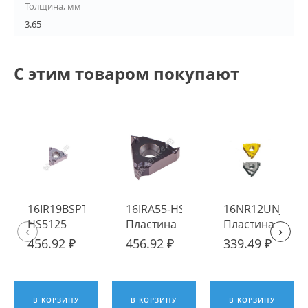
Толщина, мм
3.65
С этим товаром покупают
16IR19BSPT-
16IRA55-HS5125
16NR12UNJ TP0
HS5125
Пластина
Пластина
‹
›
Пластина
твердосплавная
твердосплавна
456.92 ₽
456.92 ₽
339.49 ₽
твердосплавная
Hadsto
Fengyi
Hadsto
В КОРЗИНУ
В КОРЗИНУ
В КОРЗИНУ