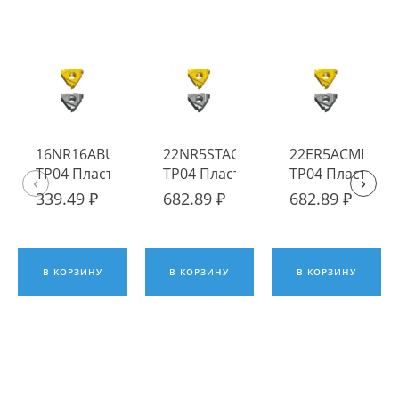
16NR16ABUT
22NR5STACME
22ER5ACME
TP04 Пластина
TP04 Пластина
TP04 Пластина
‹
›
твердосплавная
твердосплавная
твердосплавна
339.49 ₽
682.89 ₽
682.89 ₽
Fengyi
Fengyi
Fengyi
В КОРЗИНУ
В КОРЗИНУ
В КОРЗИНУ