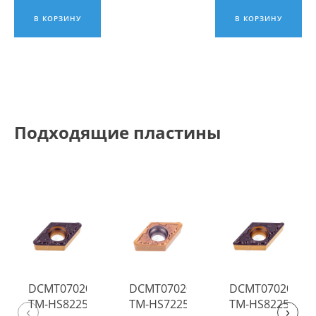
ИПК
ИПК
ИПК
В КОРЗИНУ
В КОРЗИНУ
Подходящие пластины
DCMT070208-
DCMT070208-
DCMT070204-
TM-HS8225
TM-HS7225
TM-HS8225
‹
›