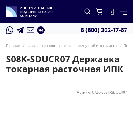
ИНСТРУМЕНТАЛЬНО
ПОДШИПНИКОВАЯ
КОМПАНИЯ
8 (800) 302-17-67
Главная
/
Каталог товаров
/
Металлорежущий инструмент
/
Тока
S08K-SDUCR07 Державка
токарная расточная ИПК
Артикул
0726-S08K-SDUCR07