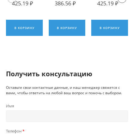
Пластина
Пластина
Пластина
425.19 ₽
386.56 ₽
425.19 ₽
твердосплавная
твердосплавная
твердосплавна
Hadsto
Hadsto
Hadsto
В КОРЗИНУ
В КОРЗИНУ
В КОРЗИНУ
Получить консультацию
Оставьте свои контактные данные, и наш менеджер свяжется с
вами, чтобы ответить на любой ваш вопрос и помочь с выбором.
Имя
Телефон