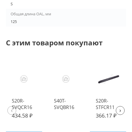
S
Общая длина OAL, мм
125
С этим товаром покупают
S20R-
S40T-
S20R-
SVQCR16
SVQBR16
STFCR11
‹
›
Державка
Державка
Державка
434.58 ₽
366.17 ₽
токарная
токарная
токарная
расточная
расточная
расточная