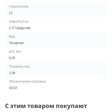
Стружколом
LC
Задний угол
C (7 градусов)
Вид
Токарная
øI.C, мм
6.35
Толщина, мм
2.38
Обозначение пластины
DCGT
С этим товаром покупают