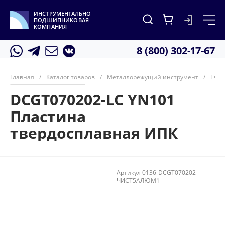
ИНСТРУМЕНТАЛЬНО
ПОДШИПНИКОВАЯ
КОМПАНИЯ
8 (800) 302-17-67
Главная
/
Каталог товаров
/
Металлорежущий инструмент
/
Твер
DCGT070202-LC YN101
Пластина
твердосплавная ИПК
Артикул
0136-DCGT070202-
ЧИСТ5АЛЮМ1