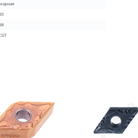
окарная
35
38
CGT