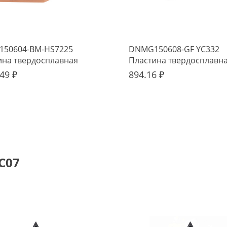
50604-BM-HS7225
DNMG150608-GF YC332
ина твердосплавная
Пластина твердосплавн
o
49 ₽
894.16 ₽
C07