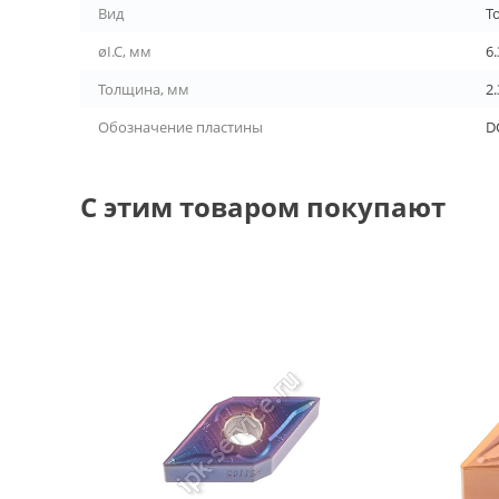
Вид
Т
øI.C, мм
6.
Толщина, мм
2.
Обозначение пластины
D
С этим товаром покупают