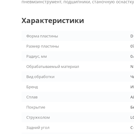
пневмоинструмент, подшипники, станочную оснастку 
Характеристики
Форма пластины
D
Размер пластины
0
Радиус, мм
0.
Обрабатываемый материал
N
Вид обработки
Ч
Бренд
И
Сплав
А
Покрытие
Б
Стружколом
L
Задний угол
C