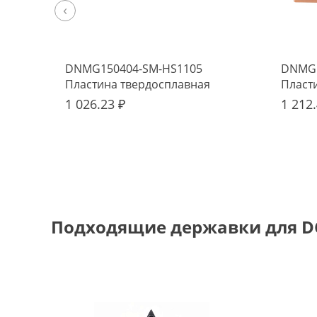
‹
DNMG150404-SM-HS1105
DNMG1
Пластина твердосплавная
Пласт
Hadsto
Hadst
1 026.23 ₽
1 212.
Подходящие державки для D