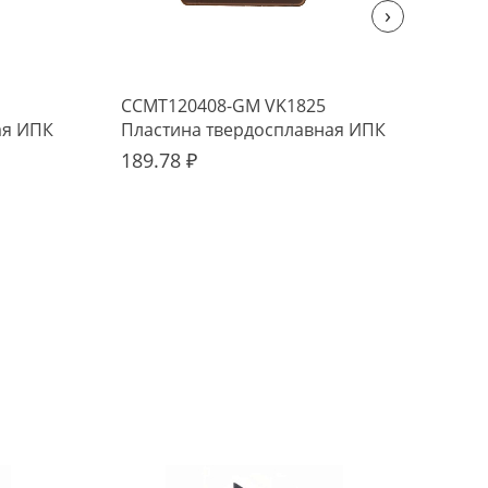
›
CCMT120408-GM VK1825
CCM
ая ИПК
Пластина твердосплавная ИПК
Пла
189.78 ₽
129