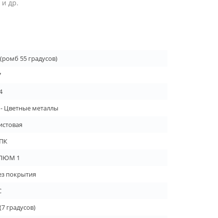
и др.
 (ромб 55 градусов)
7
4
 - Цветные металлы
истовая
ПК
ЛЮМ 1
ез покрытия
C
 (7 градусов)