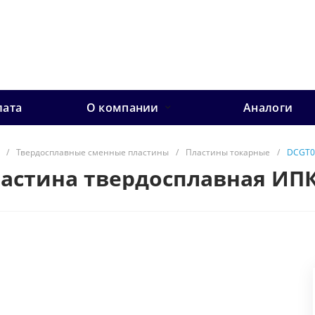
лата
О компании
Аналоги
/
Твердосплавные сменные пластины
/
Пластины токарные
/
DCGT0
ластина твердосплавная ИП