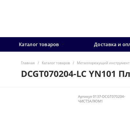
Каталог товаров
Доставка и оп
Главная
/
Каталог товаров
/
Металлорежущий инструмент
DCGT070204-LC YN101 П
Артикул
0137-DCGT070204-
ЧИСТ5АЛЮМ1