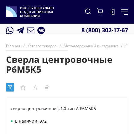
ИНСТРУМЕНТАЛЬНО
ПОДШИПНИКОВАЯ
КОМПАНИЯ
8 (800) 302-17-67
Главная
/
Каталог товаров
/
Металлорежущий инструмент
/
Свер
Сверла центровочные
Р6М5К5
сверло центровочное ф1,0 тип А Р6М5К5
В наличии
972