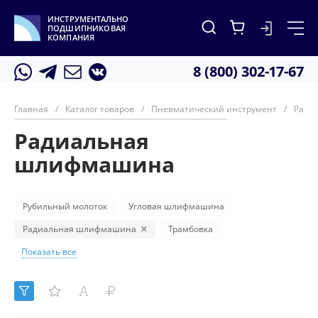
ИНСТРУМЕНТАЛЬНО
ПОДШИПНИКОВАЯ
КОМПАНИЯ
8 (800) 302-17-67
Главная
/
Каталог товаров
/
Пневматический инструмент
/
Ради
Радиальная
шлифмашина
Рубильный молоток
Угловая шлифмашина
Радиальная шлифмашина
Трамбовка
Показать все
Отбойный молоток
Краскораспылитель
Клепальный молоток
Бетонолом
Гайковерт
Сверлильная машина
Пила
Зачистная шлифмашина