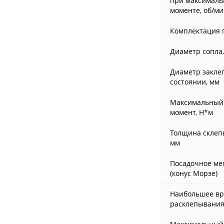
при максималь
моменте, об/м
Комплектация г
Диаметр сопла
Диаметр закле
состоянии, мм
Максимальный
момент, Н*м
Толщина склеп
мм
Посадочное ме
(конус Морзе)
Наибольшее в
расклепывания 