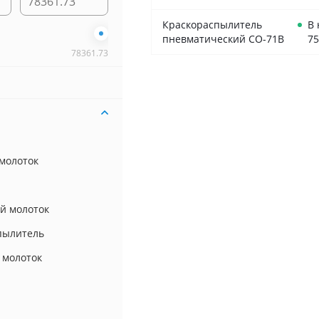
Краскораспылитель
В
пневматический СО-71В
75
78361.73
молоток
й молоток
пылитель
 молоток