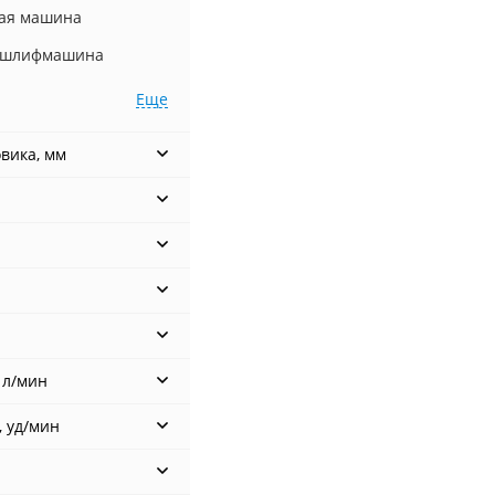
ая машина
 шлифмашина
Еще
вика, мм
 л/мин
, уд/мин