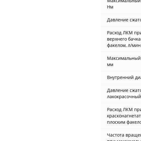
Максимальный 
Нм
Давление сжато
Расход ЛКМ при
верхнего бачка
факелом, л/мин
Максимальный 
мм
Внутренний ди
Давление сжато
лакокрасочный
Расход ЛКМ при
красконагнетат
плоским факело
Частота враще