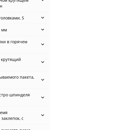
ном крутящем
ин
оловками, S
, мм
пки в горячем
 крутящий
ываемого пакета,
стро шпинделя
ремя
заклепок, с