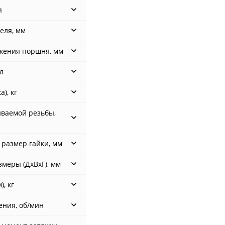
я
еля, мм
жения поршня, мм
л
а), кг
иваемой резьбы,
размер гайки, мм
меры (ДхВхГ), мм
), кг
ения, об/мин