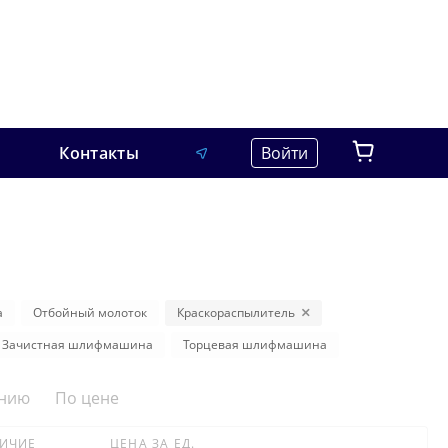
Контакты
Войти
а
Отбойный молоток
Краскораспылитель
Зачистная шлифмашина
Торцевая шлифмашина
анию
По цене
ИЧИЕ
ЦЕНА ЗА ЕД.