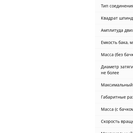
Тип соединени
Квадрат шпинд
Амплитуда дви
Емкость бака, м
Масса (без бачк
Диаметр затяг
не более
Максимальный 
Габаритные раз
Масса (с бачком
Скорость вращ