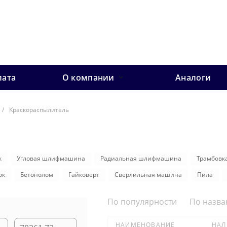
лата
О компании
Аналоги
/
Краскораспылитель
к
Угловая шлифмашина
Радиальная шлифмашина
Трамбовк
ок
Бетонолом
Гайковерт
Сверлильная машина
Пила
По популярности
По назв
НАИМЕНОВАНИЕ
НАЛ