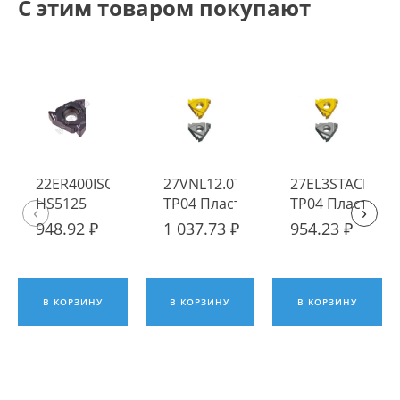
С этим товаром покупают
22ER400ISO-
27VNL12.0TR
27EL3STACME
HS5125
TP04 Пластина
TP04 Пластина
‹
›
Пластина
твердосплавная
твердосплавна
948.92 ₽
1 037.73 ₽
954.23 ₽
твердосплавная
Fengyi
Fengyi
Hadsto
В КОРЗИНУ
В КОРЗИНУ
В КОРЗИНУ