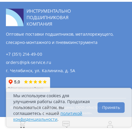
ИНСТРУМЕНТАЛЬНО
ПОДШИПНИКОВАЯ
КОМПАНИЯ
Оптовые поставки подшипников, металлорежущего,
слесарно-монтажного и пневмоинструмента
+7 (351) 214-49-00
orders@ipk-service.ru
г. Челябинск, ул. Калинина, д. 5А
Мы используем cookies для
улучшения работы сайта. Продолжая
© 2007 - 2026 Все права защищены. ООО «Инструментально-
пользоваться сайтом, вы
Принять
Подшипниковая компания».
соглашаетесь с нашей
политикой
Информация на сайте не является публичной
конфиденциальности
.
офертой.
Политика конфиденциальности