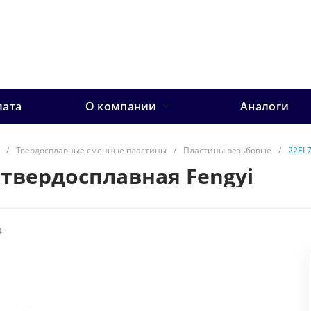
лата
О компании
Аналоги
/
Твердосплавные сменные пластины
/
Пластины резьбовые
/
22EL7
 твердосплавная Fengyi
4