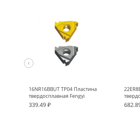
‹
16NR16BBUT TP04 Пластина
22ER8
твердосплавная Fengyi
тверд
339.49 ₽
682.8