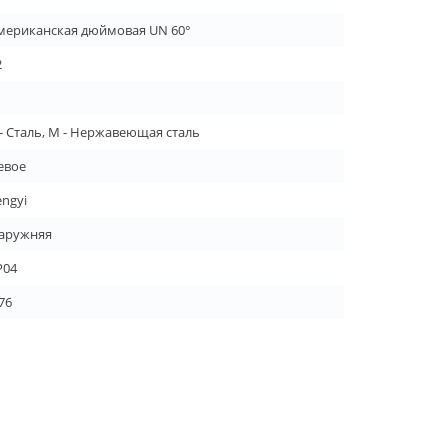
мериканская дюймовая UN 60°
2
 - Сталь, M - Нержавеющая сталь
евое
engyi
аружняя
P04
76