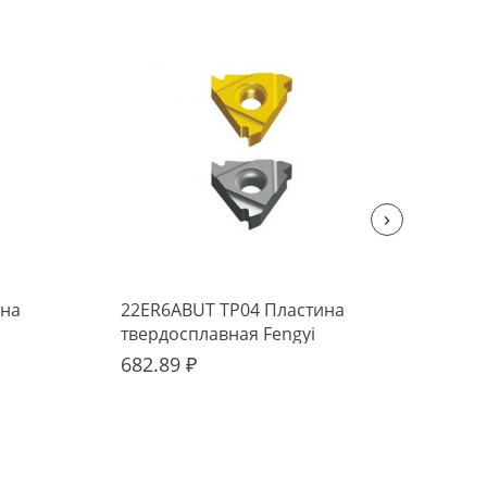
›
ина
22ER6ABUT TP04 Пластина
11E
твердосплавная Fengyi
тве
682.89 ₽
381