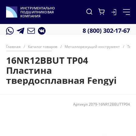
ИНСТРУМЕНТАЛЬНО
ПОДШИПНИКОВАЯ
КОМПАНИЯ
8 (800) 302-17-67
Главная
/
Каталог товаров
/
Металлорежущий инструмент
/
Твер
16NR12BBUT TP04
Пластина
твердосплавная Fengyi
Артикул
2079-16NR12BBUTTP04