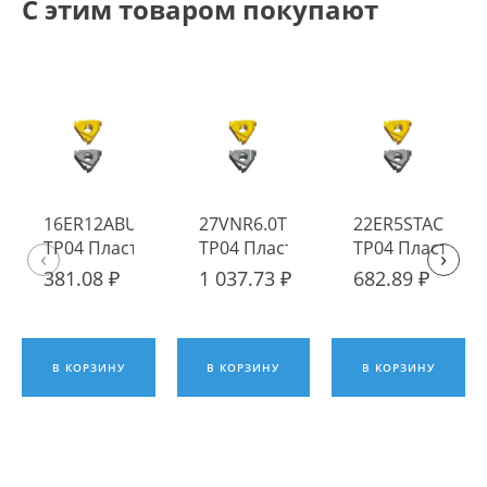
С этим товаром покупают
16ER12ABUT
27VNR6.0TR
22ER5STACME
TP04 Пластина
TP04 Пластина
TP04 Пластина
‹
›
твердосплавная
твердосплавная
твердосплавна
381.08 ₽
1 037.73 ₽
682.89 ₽
Fengyi
Fengyi
Fengyi
В КОРЗИНУ
В КОРЗИНУ
В КОРЗИНУ