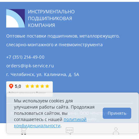
ИНСТРУМЕНТАЛЬНО
ПОДШИПНИКОВАЯ
КОМПАНИЯ
Оптовые поставки подшипников, металлорежущего,
слесарно-монтажного и пневмоинструмента
+7 (351) 214-49-00
orders@ipk-service.ru
г. Челябинск, ул. Калинина, д. 5А
Мы используем cookies для
улучшения работы сайта. Продолжая
© 2007 - 2026 Все права защищены. ООО «Инструментально-
пользоваться сайтом, вы
Принять
Подшипниковая компания».
соглашаетесь с нашей
политикой
Информация на сайте не является публичной
конфиденциальности
.
офертой.
Политика конфиденциальности