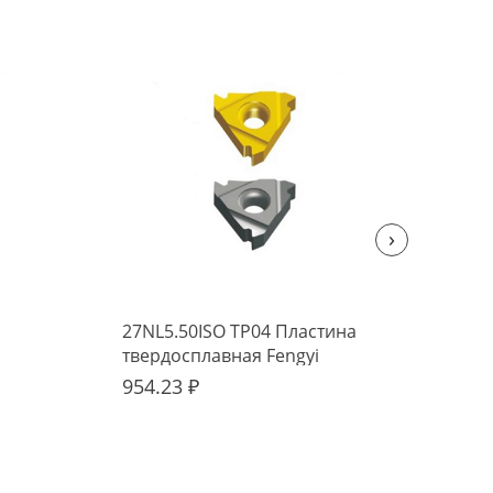
›
27NL5.50ISO TP04 Пластина
11N
твердосплавная Fengyi
тве
954.23 ₽
381