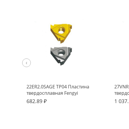
‹
22ER2.0SAGE TP04 Пластина
27VNR
твердосплавная Fengyi
тверд
682.89 ₽
1 037.