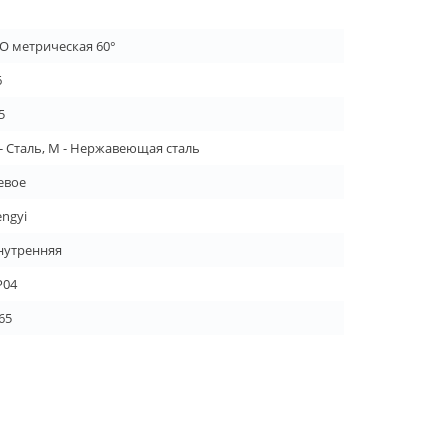
SO метрическая 60°
6
5
 - Сталь, M - Нержавеющая сталь
евое
engyi
нутренняя
P04
65