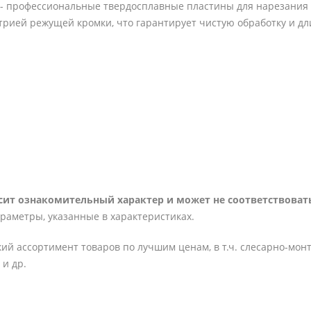
i - профессиональные твердосплавные пластины для нарезания
трией режущей кромки, что гарантирует чистую обработку и д
ит ознакомительный характер и может не соответствовать
араметры, указанные в характеристиках.
ий ассортимент товаров по лучшим ценам, в т.ч. слесарно-мон
и др.