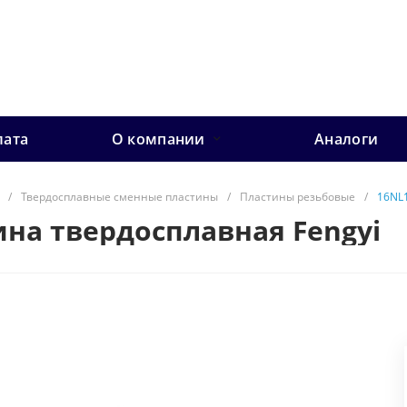
лата
О компании
Аналоги
/
Твердосплавные сменные пластины
/
Пластины резьбовые
/
16NL1
ина твердосплавная Fengyi