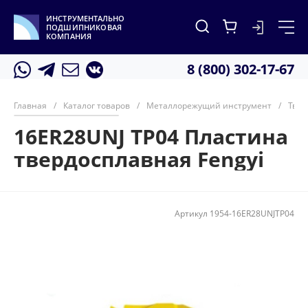
ИНСТРУМЕНТАЛЬНО
ПОДШИПНИКОВАЯ
КОМПАНИЯ
8 (800) 302-17-67
Главная
/
Каталог товаров
/
Металлорежущий инструмент
/
Твер
16ER28UNJ TP04 Пластина
твердосплавная Fengyi
Артикул
1954-16ER28UNJTP04