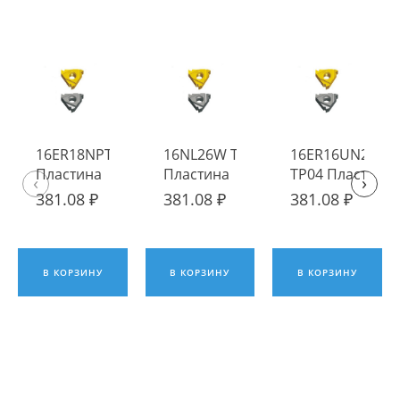
16ER18NPT TP04
16NL26W TP04
16ER16UN2M
Пластина
Пластина
TP04 Пластина
‹
›
твердосплавная
твердосплавная
твердосплавна
381.08 ₽
381.08 ₽
381.08 ₽
Fengyi
Fengyi
Fengyi
В КОРЗИНУ
В КОРЗИНУ
В КОРЗИНУ