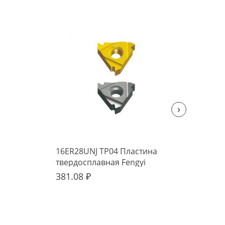
›
16ER28UNJ TP04 Пластина
22E
твердосплавная Fengyi
тве
381.08 ₽
682