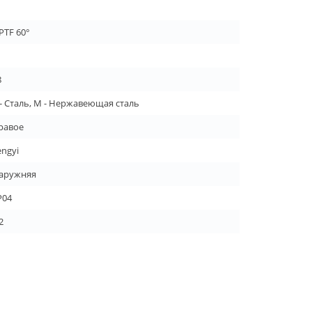
PTF 60°
1
8
 - Сталь, M - Нержавеющая сталь
равое
engyi
аружняя
P04
2