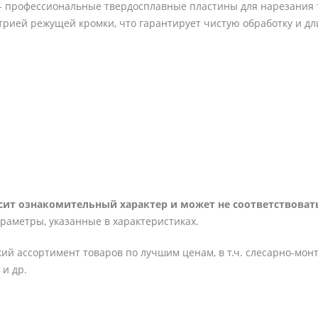
 - профессиональные твердосплавные пластины для нарезания 
трией режущей кромки, что гарантирует чистую обработку и д
ит ознакомительный характер и может не соответствовать
араметры, указанные в характеристиках.
ий ассортимент товаров по лучшим ценам, в т.ч. слесарно-мон
и др.