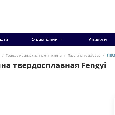
лата
О компании
Аналоги
/
Твердосплавные сменные пластины
/
Пластины резьбовые
/
11ER1
ина твердосплавная Fengyi