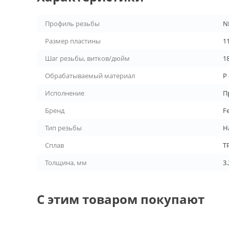
Профиль резьбы
N
Размер пластины
1
Шаг резьбы, витков/дюйм
1
Обрабатываемый материал
P
Исполнение
П
Бренд
F
Тип резьбы
Н
Сплав
T
Толщина, мм
3.
С этим товаром покупают