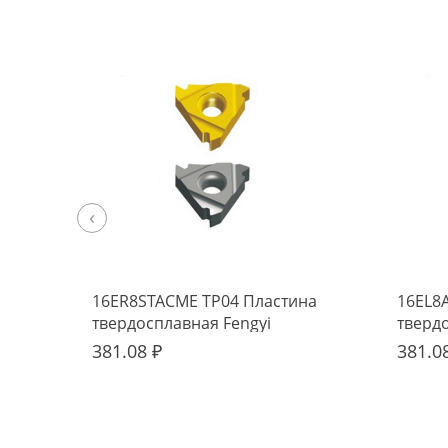
‹
16ER8STACME TP04 Пластина
16EL8
твердосплавная Fengyi
тверд
381.08 ₽
381.0