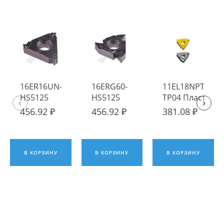
16ER16UN-
16ERG60-
11EL18NPTF
HS5125
HS5125
TP04 Пластина
‹
›
Пластина
Пластина
твердосплавна
456.92 ₽
456.92 ₽
381.08 ₽
твердосплавная
твердосплавная
Fengyi
Hadsto
Hadsto
В КОРЗИНУ
В КОРЗИНУ
В КОРЗИНУ