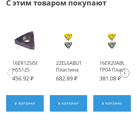
С этим товаром покупают
16ER125ISO-
22EL6ABUT TP04
16ER20ABUT
HS5125
Пластина
TP04 Пластина
‹
›
Пластина
твердосплавная
твердосплавна
456.92 ₽
682.89 ₽
381.08 ₽
твердосплавная
Fengyi
Fengyi
Hadsto
В КОРЗИНУ
В КОРЗИНУ
В КОРЗИНУ