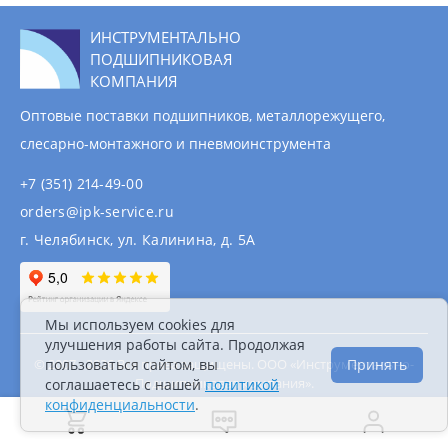
ИНСТРУМЕНТАЛЬНО
ПОДШИПНИКОВАЯ
КОМПАНИЯ
Оптовые поставки подшипников, металлорежущего,
слесарно-монтажного и пневмоинструмента
+7 (351) 214-49-00
orders@ipk-service.ru
г. Челябинск, ул. Калинина, д. 5А
Мы используем cookies для
улучшения работы сайта. Продолжая
© 2007 - 2026 Все права защищены. ООО «Инструментально-
пользоваться сайтом, вы
Принять
Подшипниковая компания».
соглашаетесь с нашей
политикой
Информация на сайте не является публичной
конфиденциальности
.
офертой.
Политика конфиденциальности