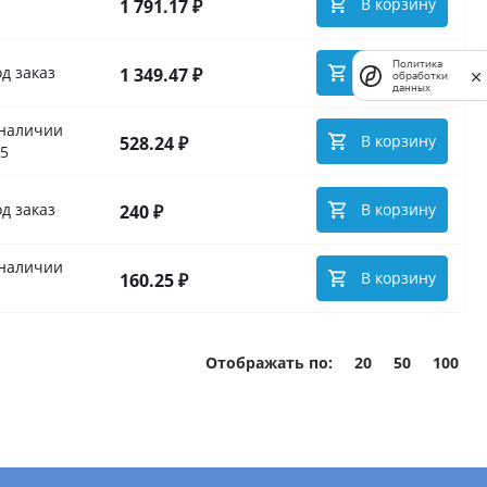
В корзину
1 791.17 ₽
Политика
д заказ
В корзину
1 349.47 ₽
обработки
данных
 наличии
В корзину
528.24 ₽
5
д заказ
В корзину
240 ₽
 наличии
В корзину
160.25 ₽
Отображать по:
20
50
100