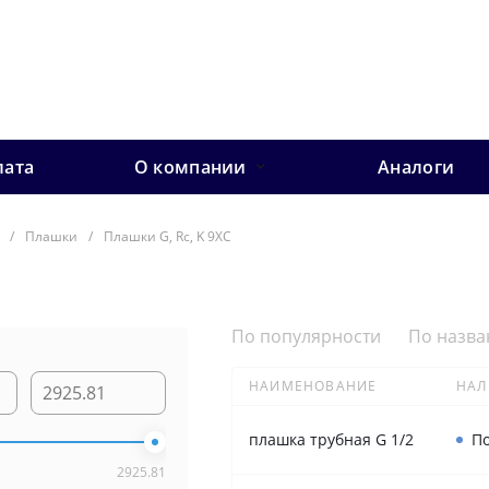
лата
О компании
Аналоги
/
Плашки
/
Плашки G, Rc, K 9ХС
По популярности
По назв
НАИМЕНОВАНИЕ
НАЛ
плашка трубная G 1/2
По
2925.81