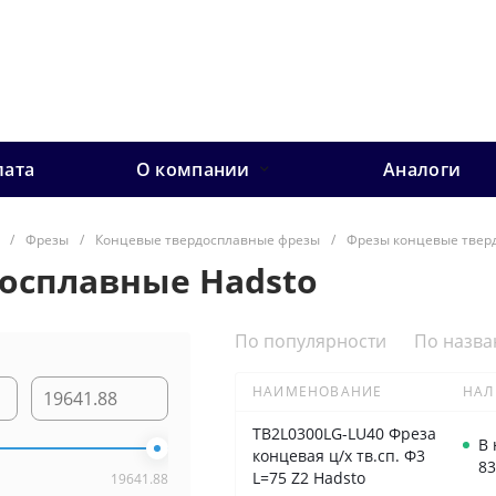
лата
О компании
Аналоги
/
Фрезы
/
Концевые твердосплавные фрезы
/
Фрезы концевые твер
осплавные Hadsto
По популярности
По назв
НАИМЕНОВАНИЕ
НАЛ
TB2L0300LG-LU40 Фреза
В
концевая ц/х тв.сп. Ф3
83
L=75 Z2 Hadsto
19641.88