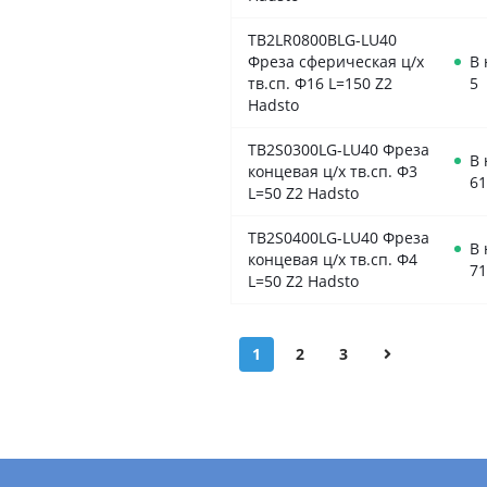
TB2LR0800BLG-LU40
Фреза сферическая ц/х
В
тв.сп. Ф16 L=150 Z2
5
Hadsto
TB2S0300LG-LU40 Фреза
В
концевая ц/х тв.сп. Ф3
61
L=50 Z2 Hadsto
TB2S0400LG-LU40 Фреза
В
концевая ц/х тв.сп. Ф4
71
L=50 Z2 Hadsto
1
2
3