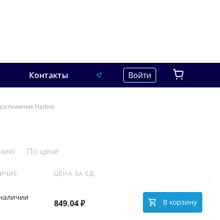
Контакты
Войти
досплавные Hadsto
анию
По цене
ИЧИЕ
ЦЕНА ЗА ЕД.
 наличии
В корзину
849.04 ₽