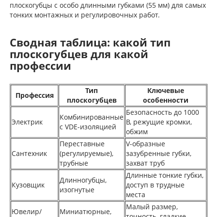
плоскогубцы с особо длинными губками (55 мм) для самых
тонких монтажных и регулировочных работ.
Сводная таблица: какой тип
плоскогубцев для какой
профессии
Тип
Ключевые
Профессия
плоскогубцев
особенности
Безопасность до 1000
Комбинированные
Электрик
В, режущие кромки,
с VDE-изоляцией
обжим
Переставные
V-образные
Сантехник
(регулируемые),
зазубренные губки,
трубные
захват труб
Длинные тонкие губки,
Длинногубцы,
Кузовщик
доступ в трудные
изогнутые
места
Малый размер,
Ювелир/
Миниатюрные,
точность, гладкие