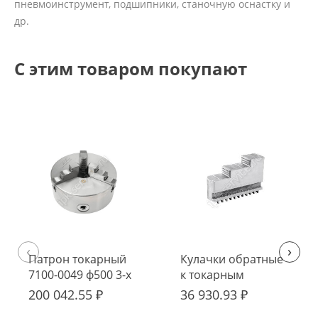
пневмоинструмент, подшипники, станочную оснастку и
др.
С этим товаром покупают
‹
›
Патрон токарный
Кулачки обратные
7100-0049 ф500 3-х
к токарным
кулачковый I-QSC
патронам D500 I-
200 042.55 ₽
36 930.93 ₽
QSC