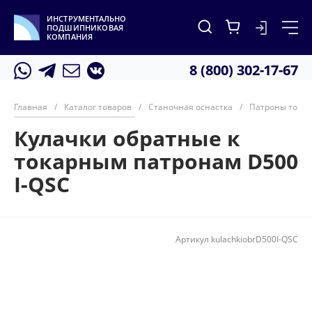
ИНСТРУМЕНТАЛЬНО
ПОДШИПНИКОВАЯ
КОМПАНИЯ
8 (800) 302-17-67
Главная
/
Каталог товаров
/
Станочная оснастка
/
Патроны тока
Кулачки обратные к
токарным патронам D500
I-QSC
Артикул
kulachkiobrD500I-QSC