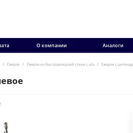
лата
О компании
Аналоги
/
Сверла
/
Сверла из быстрорежущей стали с ц/х
/
Сверла с цилинд
левое
2