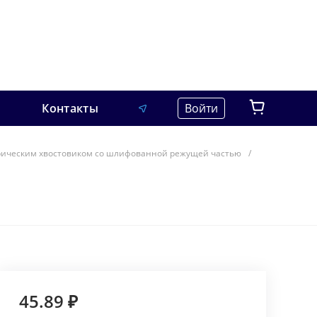
Контакты
Войти
рическим хвостовиком со шлифованной режущей частью
/
45.89 ₽