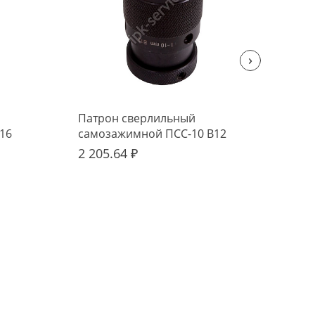
›
Патрон сверлильный
Пат
16
самозажимной ПСС-10 В12
сам
2 205.64 ₽
2 2