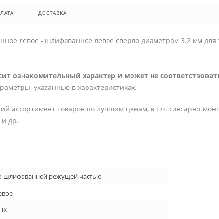
ЛАТА
ДОСТАВКА
ное левое - шлифованное левое сверло диаметром 3.2 мм для т
ит ознакомительный характер и может не соответствовать
араметры, указанные в характеристиках.
ий ассортимент товаров по лучшим ценам, в т.ч. слесарно-мон
и др.
о шлифованной режущей частью
евое
ПК