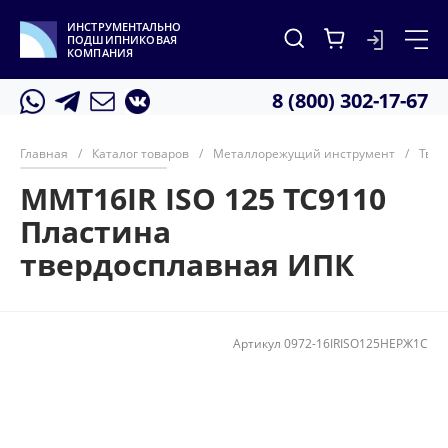
ИНСТРУМЕНТАЛЬНО
ПОДШИПНИКОВАЯ
КОМПАНИЯ
8 (800) 302-17-67
Главная
/
Каталог товаров
/
Металлорежущий инструмент
/
Твер
MMT16IR ISO 125 TC9110
Пластина
твердосплавная ИПК
Артикул
0972-16IRISO125НЕРЖ1С