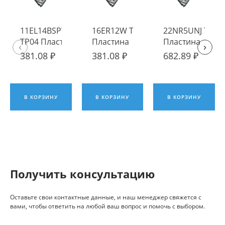
11EL14BSPT
16ER12W TP04
22NR5UNJ TP04
TP04 Пластина
Пластина
Пластина
‹
›
твердосплавная
твердосплавная
твердосплавна
381.08 ₽
381.08 ₽
682.89 ₽
Fengyi
Fengyi
Fengyi
В КОРЗИНУ
В КОРЗИНУ
В КОРЗИНУ
Получить консультацию
Оставьте свои контактные данные, и наш менеджер свяжется с
вами, чтобы ответить на любой ваш вопрос и помочь с выбором.