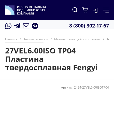
ИНСТРУМЕНТАЛЬНО
ПОДШИПНИКОВАЯ
КОМПАНИЯ
8 (800) 302-17-67
Главная
/
Каталог товаров
/
Металлорежущий инструмент
/
Твер
27VEL6.00ISO TP04
Пластина
твердосплавная Fengyi
Артикул
2424-27VEL6.00ISOTP04