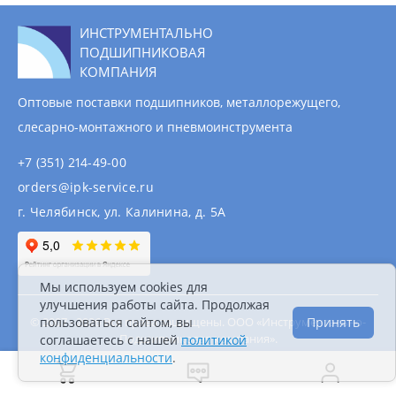
ИНСТРУМЕНТАЛЬНО
ПОДШИПНИКОВАЯ
КОМПАНИЯ
Оптовые поставки подшипников, металлорежущего,
слесарно-монтажного и пневмоинструмента
+7 (351) 214-49-00
orders@ipk-service.ru
г. Челябинск, ул. Калинина, д. 5А
Мы используем cookies для
улучшения работы сайта. Продолжая
© 2007 - 2026 Все права защищены. ООО «Инструментально-
пользоваться сайтом, вы
Принять
Подшипниковая компания».
соглашаетесь с нашей
политикой
Информация на сайте не является публичной
конфиденциальности
.
офертой.
Политика конфиденциальности