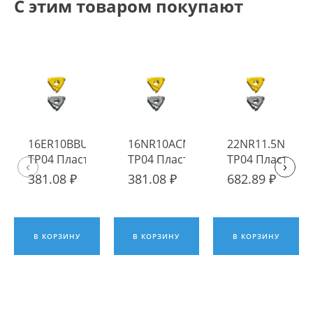
С этим товаром покупают
16ER10BBUT
16NR10ACME
22NR11.5NPT2
TP04 Пластина
TP04 Пластина
TP04 Пластина
‹
›
твердосплавная
твердосплавная
твердосплавна
381.08 ₽
381.08 ₽
682.89 ₽
Fengyi
Fengyi
Fengyi
В КОРЗИНУ
В КОРЗИНУ
В КОРЗИНУ