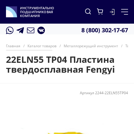
ИНСТРУМЕНТАЛЬНО
ПОДШИПНИКОВАЯ
КОМПАНИЯ
8 (800) 302-17-67
Главная
/
Каталог товаров
/
Металлорежущий инструмент
/
Твер
22ELN55 TP04 Пластина
твердосплавная Fengyi
Артикул
2244-22ELN55TP04