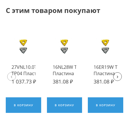
С этим товаром покупают
27VNL10.0TR
16NL28W TP04
16ER19W TP04
TP04 Пластина
Пластина
Пластина
‹
›
твердосплавная
твердосплавная
твердосплавна
1 037.73 ₽
381.08 ₽
381.08 ₽
Fengyi
Fengyi
Fengyi
В КОРЗИНУ
В КОРЗИНУ
В КОРЗИНУ