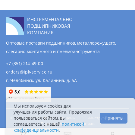
ИНСТРУМЕНТАЛЬНО
ПОДШИПНИКОВАЯ
КОМПАНИЯ
Оптовые поставки подшипников, металлорежущего,
слесарно-монтажного и пневмоинструмента
+7 (351) 214-49-00
orders@ipk-service.ru
г. Челябинск, ул. Калинина, д. 5А
Мы используем cookies для
улучшения работы сайта. Продолжая
© 2007 - 2026 Все права защищены. ООО «Инструментально-
пользоваться сайтом, вы
Принять
Подшипниковая компания».
соглашаетесь с нашей
политикой
Информация на сайте не является публичной
конфиденциальности
.