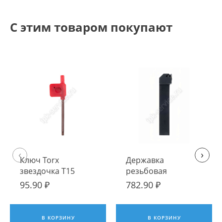
С этим товаром покупают
‹
›
Ключ Torx
Державка
звездочка T15
резьбовая
наружная левая
95.90 ₽
782.90 ₽
SEL3232P16
В КОРЗИНУ
В КОРЗИНУ