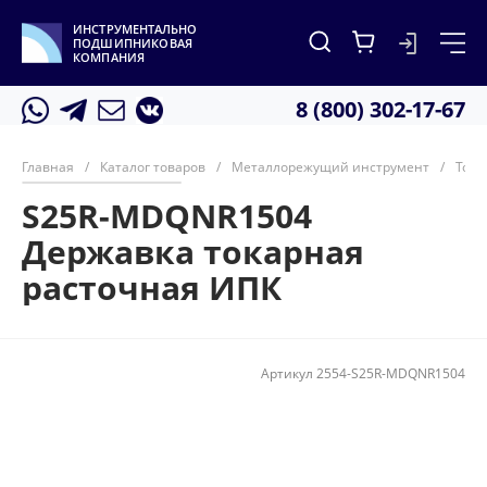
ИНСТРУМЕНТАЛЬНО
ПОДШИПНИКОВАЯ
КОМПАНИЯ
8 (800) 302-17-67
Главная
/
Каталог товаров
/
Металлорежущий инструмент
/
Тока
S25R-MDQNR1504
Державка токарная
расточная ИПК
Артикул
2554-S25R-MDQNR1504