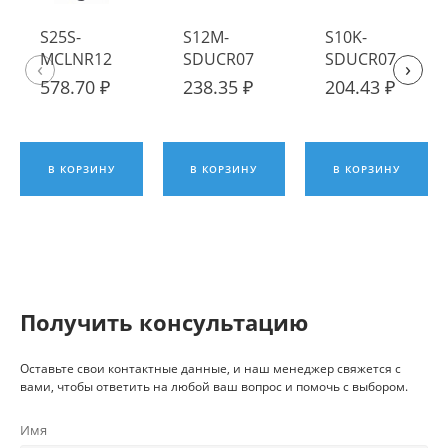
S25S-
S12M-
S10K-
MCLNR12
SDUCR07
SDUCR07
‹
›
Державка
Державка
Державка
578.70 ₽
238.35 ₽
204.43 ₽
токарная
токарная
токарная
расточная
расточная
расточная
ИПК
ИПК
ИПК
В КОРЗИНУ
В КОРЗИНУ
В КОРЗИНУ
Получить консультацию
Оставьте свои контактные данные, и наш менеджер свяжется с
вами, чтобы ответить на любой ваш вопрос и помочь с выбором.
Имя