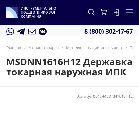
ИНСТРУМЕНТАЛЬНО
ПОДШИПНИКОВАЯ
КОМПАНИЯ
8 (800) 302-17-67
Главная
/
Каталог товаров
/
Металлорежущий инструмент
/
Тока
MSDNN1616H12 Державка
токарная наружная ИПК
Артикул
0642-MSDNN1616H12