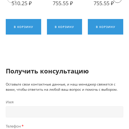
твердосплавная
Пластина
Пластина
510.25 ₽
755.55 ₽
755.55 ₽
ИПК
твердосплавная
твердосплавна
Hadsto
Hadsto
В КОРЗИНУ
В КОРЗИНУ
В КОРЗИНУ
Получить консультацию
Оставьте свои контактные данные, и наш менеджер свяжется с
вами, чтобы ответить на любой ваш вопрос и помочь с выбором.
Имя
Телефон