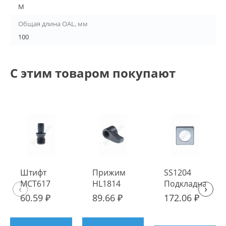
M
Общая длина OAL, мм
100
С этим товаром покупают
Штифт
Прижим
SS1204
MCT617
HL1814
Подкладная
‹
›
пластина
60.59 ₽
89.66 ₽
172.06 ₽
ИПК