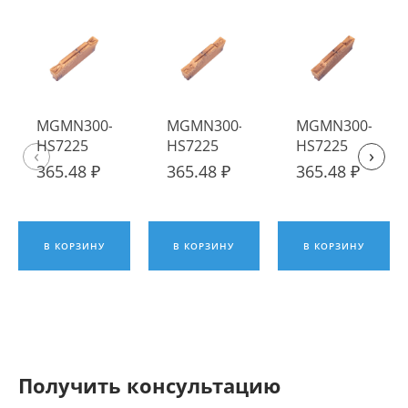
MGMN300-T-
MGMN300-M-
MGMN300-G-
HS7225
HS7225
HS7225
‹
›
Пластина
Пластина
Пластина
365.48 ₽
365.48 ₽
365.48 ₽
твердосплавная
твердосплавная
твердосплавна
Hadsto
Hadsto
Hadsto
В КОРЗИНУ
В КОРЗИНУ
В КОРЗИНУ
Получить консультацию