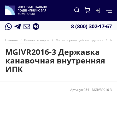
ИНСТРУМЕНТАЛЬНО
ПОДШИПНИКОВАЯ
КОМПАНИЯ
8 (800) 302-17-67
Главная
/
Каталог товаров
/
Металлорежущий инструмент
/
Тока
MGIVR2016-3 Державка
канавочная внутренняя
ИПК
Артикул
0541-MGIVR2016-3