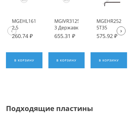
MGEHL1616-
MGIVR3125-
MGEHR2525-
2,5
3 Державка
5T35
‹
›
Державка
канавочная
Державка
260.74 ₽
655.31 ₽
575.92 ₽
канавочная
внутренняя
канавочная
наружная
ИПК
наружная
ИПК
ИПК
В КОРЗИНУ
В КОРЗИНУ
В КОРЗИНУ
Подходящие пластины