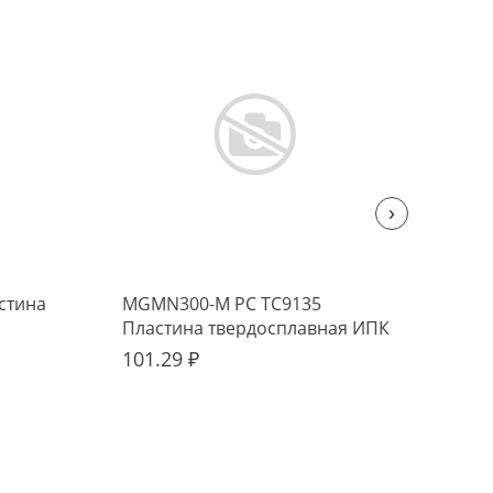
›
стина
MGMN300-M PC TC9135
MGM
Пластина твердосплавная ИПК
тве
101.29 ₽
133