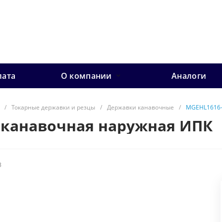
лата
О компании
Аналоги
/
Токарные державки и резцы
/
Державки канавочные
/
MGEHL1616-
 канавочная наружная ИПК
3