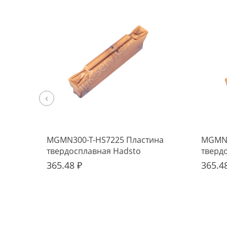
‹
MGMN300-T-HS7225 Пластина
MGMN3
твердосплавная Hadsto
тверд
365.48 ₽
365.4