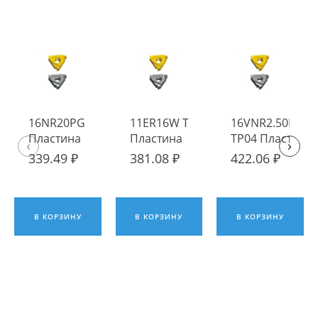
16NR20PG TP04
11ER16W TP04
16VNR2.50ISO
Пластина
Пластина
TP04 Пластина
‹
›
твердосплавная
твердосплавная
твердосплавна
339.49 ₽
381.08 ₽
422.06 ₽
Fengyi
Fengyi
Fengyi
В КОРЗИНУ
В КОРЗИНУ
В КОРЗИНУ