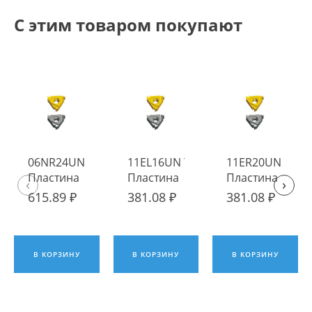
С этим товаром покупают
06NR24UN TP04
11EL16UN TP04
11ER20UN TP04
Пластина
Пластина
Пластина
‹
›
твердосплавная
твердосплавная
твердосплавна
615.89 ₽
381.08 ₽
381.08 ₽
Fengyi
Fengyi
Fengyi
В КОРЗИНУ
В КОРЗИНУ
В КОРЗИНУ