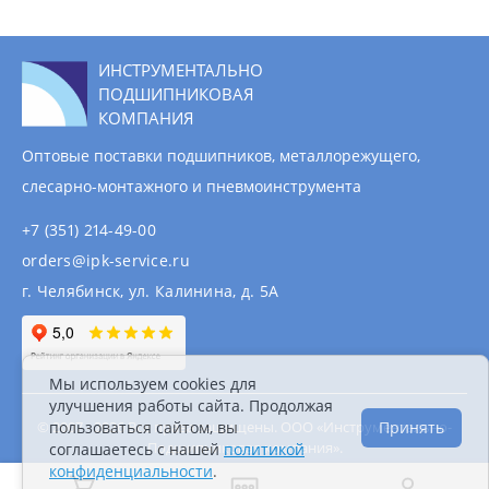
ИНСТРУМЕНТАЛЬНО
ПОДШИПНИКОВАЯ
КОМПАНИЯ
Оптовые поставки подшипников, металлорежущего,
слесарно-монтажного и пневмоинструмента
+7 (351) 214-49-00
orders@ipk-service.ru
г. Челябинск, ул. Калинина, д. 5А
Мы используем cookies для
улучшения работы сайта. Продолжая
© 2007 - 2026 Все права защищены. ООО «Инструментально-
пользоваться сайтом, вы
Принять
Подшипниковая компания».
соглашаетесь с нашей
политикой
Информация на сайте не является публичной
конфиденциальности
.