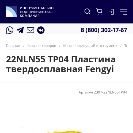
ИНСТРУМЕНТАЛЬНО
ПОДШИПНИКОВАЯ
КОМПАНИЯ
8 (800) 302-17-67
Главная
/
Каталог товаров
/
Металлорежущий инструмент
/
Твер
22NLN55 TP04 Пластина
твердосплавная Fengyi
Артикул
2307-22NLN55TP04