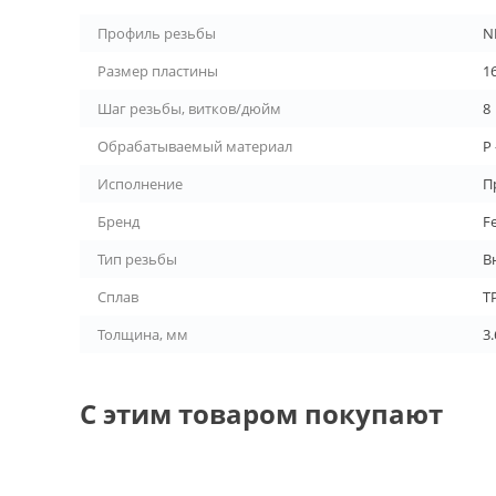
Профиль резьбы
N
Размер пластины
1
Шаг резьбы, витков/дюйм
8
Обрабатываемый материал
P
Исполнение
П
Бренд
F
Тип резьбы
В
Сплав
T
Толщина, мм
3.
С этим товаром покупают