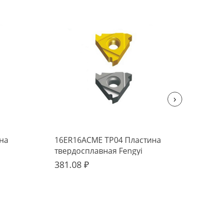
›
на
16ER16ACME TP04 Пластина
16N
твердосплавная Fengyi
тве
381.08 ₽
381