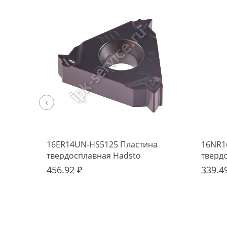
‹
16ER14UN-HS5125 Пластина
16NR1
твердосплавная Hadsto
тверд
456.92 ₽
339.4