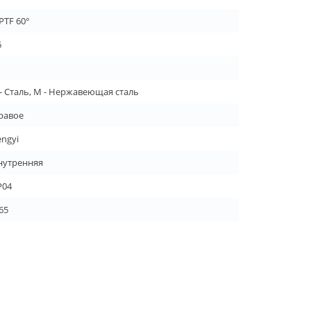
PTF 60°
6
 - Сталь, M - Нержавеющая сталь
равое
engyi
нутренняя
P04
65