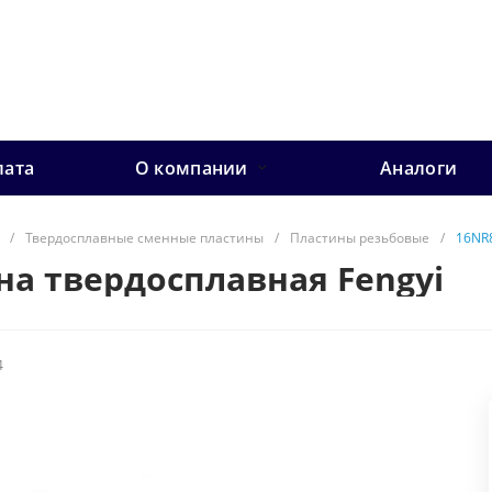
лата
О компании
Аналоги
/
Твердосплавные сменные пластины
/
Пластины резьбовые
/
16NR8
на твердосплавная Fengyi
4