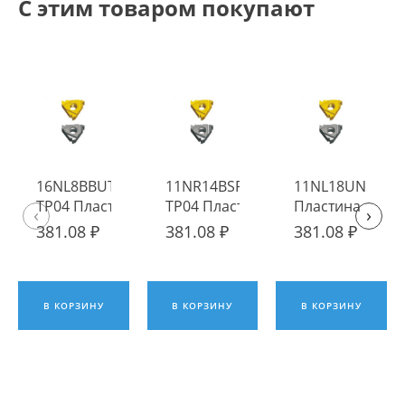
С этим товаром покупают
16NL8BBUT
11NR14BSPT
11NL18UN TP04
TP04 Пластина
TP04 Пластина
Пластина
‹
›
твердосплавная
твердосплавная
твердосплавна
381.08 ₽
381.08 ₽
381.08 ₽
Fengyi
Fengyi
Fengyi
В КОРЗИНУ
В КОРЗИНУ
В КОРЗИНУ