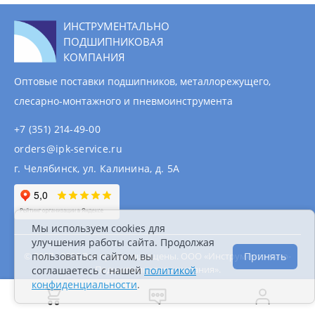
ИНСТРУМЕНТАЛЬНО
ПОДШИПНИКОВАЯ
КОМПАНИЯ
Оптовые поставки подшипников, металлорежущего,
слесарно-монтажного и пневмоинструмента
+7 (351) 214-49-00
orders@ipk-service.ru
г. Челябинск, ул. Калинина, д. 5А
Мы используем cookies для
улучшения работы сайта. Продолжая
© 2007 - 2026 Все права защищены. ООО «Инструментально-
пользоваться сайтом, вы
Принять
Подшипниковая компания».
соглашаетесь с нашей
политикой
Информация на сайте не является публичной
конфиденциальности
.
офертой.
Политика конфиденциальности