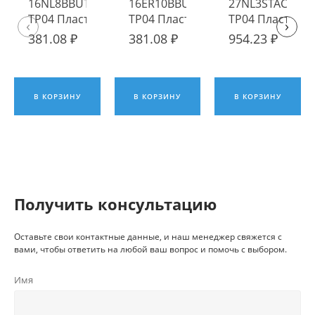
16NL8BBUT
16ER10BBUT
27NL3STACME
TP04 Пластина
TP04 Пластина
TP04 Пластина
‹
›
твердосплавная
твердосплавная
твердосплавна
381.08 ₽
381.08 ₽
954.23 ₽
Fengyi
Fengyi
Fengyi
В КОРЗИНУ
В КОРЗИНУ
В КОРЗИНУ
Получить консультацию
Оставьте свои контактные данные, и наш менеджер свяжется с
вами, чтобы ответить на любой ваш вопрос и помочь с выбором.
Имя