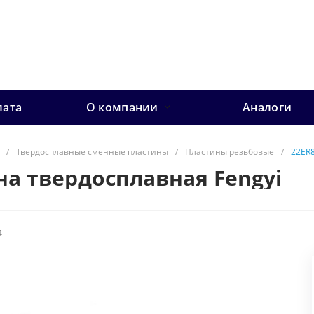
лата
О компании
Аналоги
/
Твердосплавные сменные пластины
/
Пластины резьбовые
/
22ER
на твердосплавная Fengyi
4