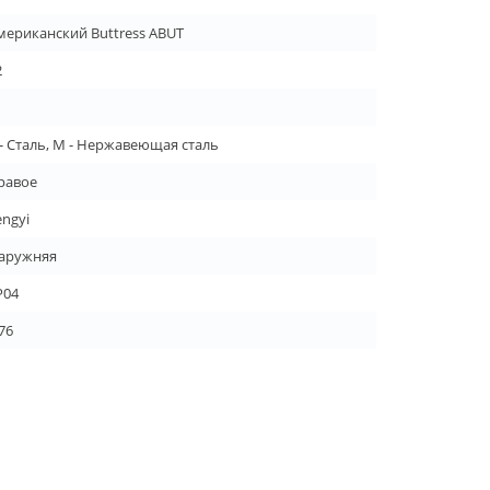
мериканский Buttress ABUT
2
 - Сталь, M - Нержавеющая сталь
равое
engyi
аружняя
P04
76