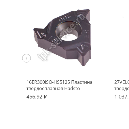
‹
16ER300ISO-HS5125 Пластина
27VEL
твердосплавная Hadsto
тверд
456.92 ₽
1 037.