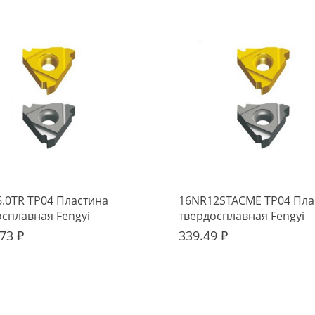
6.0TR TP04 Пластина
16NR12STACME TP04 Пла
осплавная Fengyi
твердосплавная Fengyi
73 ₽
339.49 ₽