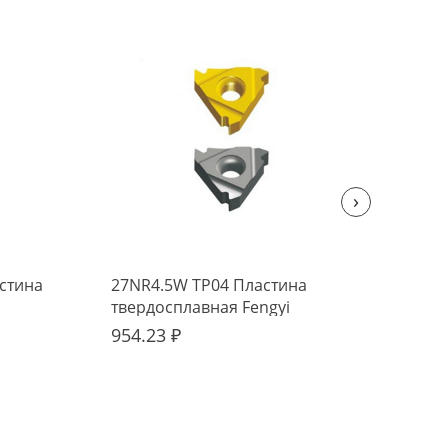
›
стина
27NR4.5W TP04 Пластина
22N
твердосплавная Fengyi
тве
954.23 ₽
682