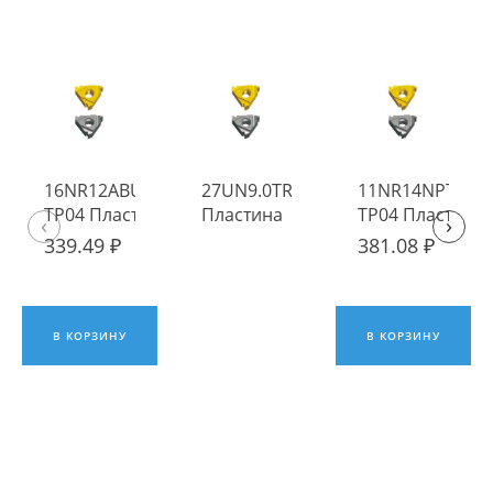
16NR12ABUT
27UN9.0TR TP04
11NR14NPT
TP04 Пластина
Пластина
TP04 Пластина
‹
›
твердосплавная
твердосплавная
твердосплавна
339.49 ₽
381.08 ₽
Fengyi
Fengyi
Fengyi
В КОРЗИНУ
В КОРЗИНУ