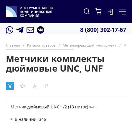
ИНСТРУМЕНТАЛЬНО
ПОДШИПНИКОВАЯ
КОМПАНИЯ
8 (800) 302-17-67
Главная
/
Каталог товаров
/
Металлорежущий инструмент
/
Мет
Метчики комплекты
дюймовые UNC, UNF
Метчик дюймовый UNC 1/2 (13 ниток) к-т
В наличии
346