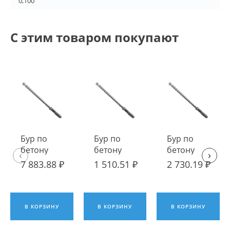
0,100
С этим товаром покупают
Бур по
Бур по
Бур по
бетону
бетону
бетону
‹
›
SDS-Max
SDS-Max
SDS-Max
7 883.88 ₽
1 510.51 ₽
2 730.19 ₽
32 x 1000
28 x 400
25 x 600
В КОРЗИНУ
В КОРЗИНУ
В КОРЗИНУ