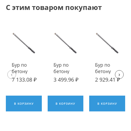
С этим товаром покупают
Бур по
Бур по
Бур по
бетону
бетону
бетону
‹
›
SDS-Max
SDS-Max
SDS-Max
7 133.08 ₽
3 499.96 ₽
2 929.41 ₽
38 x 600
38 x 400
35 x 600
В КОРЗИНУ
В КОРЗИНУ
В КОРЗИНУ