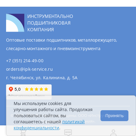
ИНСТРУМЕНТАЛЬНО
ПОДШИПНИКОВАЯ
КОМПАНИЯ
Оптовые поставки подшипников, металлорежущего,
слесарно-монтажного и пневмоинструмента
+7 (351) 214-49-00
orders@ipk-service.ru
г. Челябинск, ул. Калинина, д. 5А
Мы используем cookies для
улучшения работы сайта. Продолжая
© 2007 - 2026 Все права защищены. ООО «Инструментально-
пользоваться сайтом, вы
Принять
Подшипниковая компания».
соглашаетесь с нашей
политикой
Информация на сайте не является публичной
конфиденциальности
.
офертой.
Политика конфиденциальности