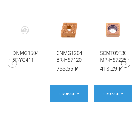
DNMG150404-
CNMG120412-
SCMT09T304-
SF-YG411
BR-HS7120
MP-HS7225
‹
›
Пластина
Пластина
Пластина
755.55 ₽
418.29 ₽
твердосплавная
твердосплавная
твердосплавна
YG-1
Hadsto
Hadsto
В КОРЗИНУ
В КОРЗИНУ