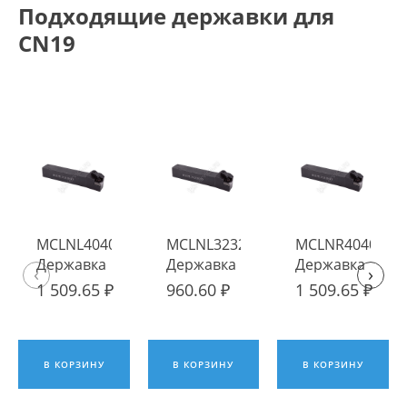
Подходящие державки для
CN19
MCLNL4040R19
MCLNL3232P19
MCLNR4040R19
Державка
Державка
Державка
‹
›
токарная
токарная
токарная
1 509.65 ₽
960.60 ₽
1 509.65 ₽
наружная ИПК
наружная ИПК
наружная ИПК
В КОРЗИНУ
В КОРЗИНУ
В КОРЗИНУ