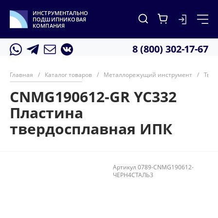
ИНСТРУМЕНТАЛЬНО
ПОДШИПНИКОВАЯ
КОМПАНИЯ
8 (800) 302-17-67
Главная
/
Каталог товаров
/
Металлорежущий инструмент
/
Твер
CNMG190612-GR YC332
Пластина
твердосплавная ИПК
Артикул
0789-CNMG190612-
ЧЕРН4СТАЛЬ3