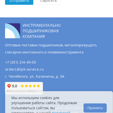
Отправить
ИНСТРУМЕНТАЛЬНО
ПОДШИПНИКОВАЯ
КОМПАНИЯ
Оптовые поставки подшипников, металлорежущего,
слесарно-монтажного и пневмоинструмента
+7 (351) 214-49-00
orders@ipk-service.ru
г. Челябинск, ул. Калинина, д. 5А
Мы используем cookies для
улучшения работы сайта. Продолжая
пользоваться сайтом, вы
Принять
© 2007 - 2026 Все права защищены. ООО «Инструментально-
Подшипниковая компания».
соглашаетесь с нашей
политикой